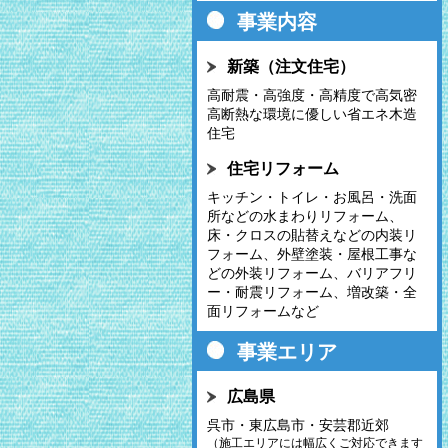
2026.2.9
事業内容
Goちゃん通信 2026-1月号
新築（注文住宅）
2025.12.26
Goちゃん通信 2025-11月・
高耐震・高強度・高精度で高気密
12月合併号
高断熱な環境に優しい省エネ木造
住宅
2025.11.6
Goちゃん通信 2025-10月号
住宅リフォーム
2025.10.7
キッチン・トイレ・お風呂・洗面
Goちゃん通信 2025-9月号
所などの水まわりリフォーム、
床・クロスの貼替えなどの内装リ
2025.9.1
フォーム、外壁塗装・屋根工事な
Goちゃん通信 2025-8月号
どの外装リフォーム、バリアフリ
ー・耐震リフォーム、増改築・全
面リフォームなど
事業エリア
広島県
呉市・東広島市・安芸郡近郊
（施工エリアには幅広くご対応できます