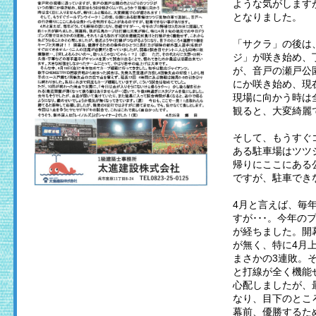
ような気がします
となりました。
「サクラ」の後は
ジ」が咲き始め、
が、音戸の瀬戸公
にか咲き始め、現
現場に向かう時は
観ると、大変綺麗
そして、もうすぐ
ある駐車場はツツ
帰りにここにある
ですが、駐車でき
4月と言えば、毎
すが･･･。今年の
が経ちました。開
が無く、特に4月
まさかの3連敗。
と打線が全く機能
心配しましたが、
なり、目下のところ
幕前、優勝するた