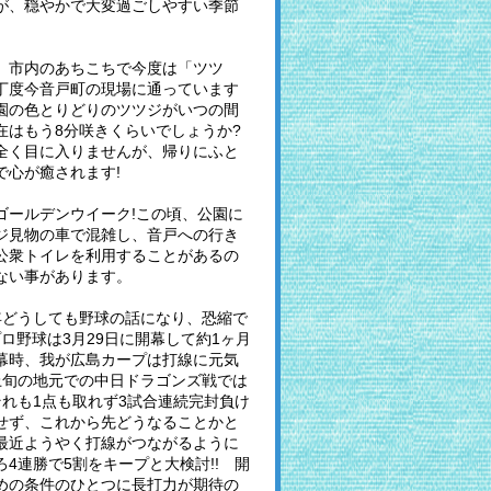
が、穏やかで大変過ごしやすい季節
、市内のあちこちで今度は「ツツ
丁度今音戸町の現場に通っています
園の色とりどりのツツジがいつの間
在はもう8分咲きくらいでしょうか?
全く目に入りませんが、帰りにふと
で心が癒されます!
ゴールデンウイーク!この頃、公園に
ジ見物の車で混雑し、音戸への行き
公衆トイレを利用することがあるの
ない事があります。
年どうしても野球の話になり、恐縮で
プロ野球は3月29日に開幕して約1ヶ月
幕時、我が広島カープは打線に元気
上旬の地元での中日ドラゴンズ戦では
それも1点も取れず3試合連続完封負け
せず、これから先どうなることかと
最近ようやく打線がつながるように
4連勝で5割をキープと大検討!! 開
めの条件のひとつに長打力が期待の