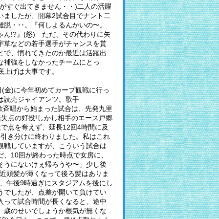
前がすぐ出てきません・・)二人の活躍
いましたが、開幕2試合目でナント二
離脱・･･。『何しよるんかいの〜。
ん!?』(怒) ただ、その代わりに矢
宇草などの若手選手がチャンスを貰
とで、慣れてきたのか最近は活躍出
な補強をしなかったチームにとっ
底上げは大事です。
日(金)に今年初めてカープ観戦に行っ
は読売ジャイアンツ。歌手
の国歌斉唱から始まった試合は、先発九里
無失点の好投!しかし相手のエース戸郷
で点を奪えず、延長12回4時間に及
0の引き分けに終わりました。私はこれ
観戦していますが、こういう試合は
だ、10回が終わった時点で女房に、
そうにないけぇ帰ろうや〜」少し後
最近頭髪が薄くなって後ろ髪はありま
で、午後9時過ぎにスタジアムを後にし
うでしたが、点差が開いて負けてい
入って試合時間が長くなると、途中
、歳のせいでしょうか根気が無くな