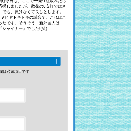
涙)今日も、ここで一発!1点取れたら
応援しましたが、散発の6安打ではさ
。でも、負けなくて良しとします。
ヒヤヒヤドキドキの試合で、これはこ
ったです。そうそう、新外国人は
シャイナー』でした!(笑)
欄は必須項目です