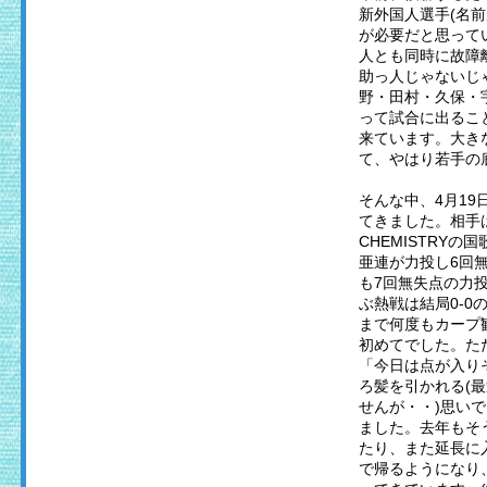
新外国人選手(名
が必要だと思って
人とも同時に故障
助っ人じゃないじゃ
野・田村・久保・
って試合に出るこ
来ています。大き
て、やはり若手の
そんな中、4月19
てきました。相手
CHEMISTRY
亜連が力投し6回
も7回無失点の力投
ぶ熱戦は結局0-
まで何度もカープ
初めてでした。た
「今日は点が入り
ろ髪を引かれる(
せんが・・)思い
ました。去年もそ
たり、また延長に
で帰るようになり