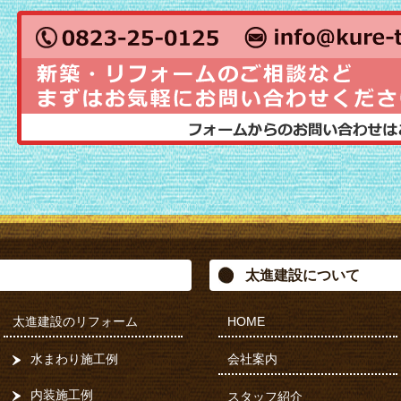
太進建設について
太進建設のリフォーム
HOME
水まわり施工例
会社案内
内装施工例
スタッフ紹介