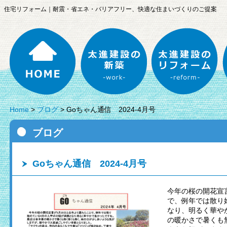
、住宅リフォーム｜耐震・省エネ・バリアフリー、快適な住まいづくりのご提案
HOME
太進建設の新築
太
Home
>
ブログ
> Goちゃん通信 2024-4月号
ブログ
Goちゃん通信 2024-4月号
今年の桜の開花宣
で、例年では散り
なり、明るく華や
の暖かさで暑くも