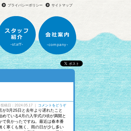
プライバシーポリシー
サイトマップ
進建設のリフォーム
スタッフ紹介
会社案内
投稿日：2024.05.17 ｜
コメントをどうぞ
言が3月25日と去年より遅れたこと
始めている4月の入学式の頃が満開と
かで良かったですね。最近は春本番
無く寒くも無く、雨の日が少し多い