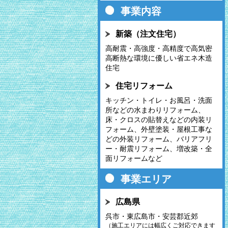
2026.2.9
事業内容
Goちゃん通信 2026-1月号
新築（注文住宅）
2025.12.26
Goちゃん通信 2025-11月・
高耐震・高強度・高精度で高気密
12月合併号
高断熱な環境に優しい省エネ木造
住宅
2025.11.6
Goちゃん通信 2025-10月号
住宅リフォーム
2025.10.7
キッチン・トイレ・お風呂・洗面
Goちゃん通信 2025-9月号
所などの水まわりリフォーム、
床・クロスの貼替えなどの内装リ
2025.9.1
フォーム、外壁塗装・屋根工事な
Goちゃん通信 2025-8月号
どの外装リフォーム、バリアフリ
ー・耐震リフォーム、増改築・全
面リフォームなど
事業エリア
広島県
呉市・東広島市・安芸郡近郊
（施工エリアには幅広くご対応できます