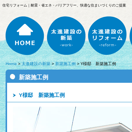
、住宅リフォーム｜耐震・省エネ・バリアフリー、快適な住まいづくりのご提案
HOME
太進建設の新築
太
Home
>
太進建設の新築
>
新築施工例
> Y様邸 新築施工例
新築施工例
Y様邸 新築施工例